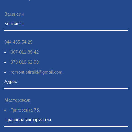
Вакансии
Контакты
044-465-54-29
067-011-89-42
073-016-62-99
remont-stiralki@gmail.com
Адрес
Мастерская:
Григоренка 7б.
Правовая информация