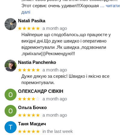
Этот сервис очень удивил!!!Хорошая
… читати
далі
Natali Pasika
★★★★★
a month ago
Найперше що сподобалось,що працюєте у
вихідні дні.Що дуже швидко і оперативно
відремонтували .Як швидка ,подзвонили
,приїхали)))Рекомендую!!!
Nastia Panchenko
★★★★★
a month ago
Дуже дякую за сервіс! Швидко і якісно все
поремонтували.
ОЛЕКСАНДР СІВКІН
★★★★
☆
a month ago
Ольга Бочко
★★★★★
a month ago
Таня Магдич
★★★★★
in the last week