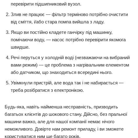
перевірити підшипниковий вузол.
Злив не працює — фільтр терміново потрібно очистити
від сміття, і/або стара помпа вийшла з ладу.
Якщо ви постійно кладете ганчірку під машинку,
помічаючи воду, — насос потрібно перевірити якомога
швидше.
Речі перуться у холодній воді (незважаючи на вибраний
вами режим) — це проблема з нагрівальним елементом
або датчиком, що знаходиться всередині нього.
Увімкнули пристрій, але вода так і не набирається —
треба розібратися з електронікою.
Будь-яка, навіть найменша несправність, призводить
багатьох клієнтів до шокового стану. Дійсно, без пральної
машини важко, але для нашої компанії немає нічого
неможливого. Довірте нам ремонт приладу, і ви зможете
користуватися ним ще багато років.