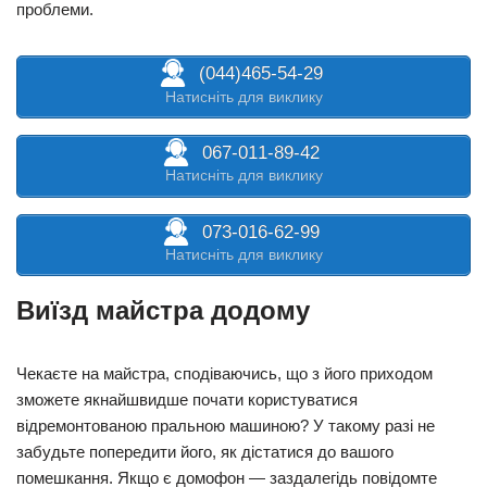
проблеми.
(044)465-54-29
Натисніть для виклику
067-011-89-42
Натисніть для виклику
073-016-62-99
Натисніть для виклику
Виїзд майстра додому
Чекаєте на майстра, сподіваючись, що з його приходом
зможете якнайшвидше почати користуватися
відремонтованою пральною машиною? У такому разі не
забудьте попередити його, як дістатися до вашого
помешкання. Якщо є домофон — заздалегідь повідомте