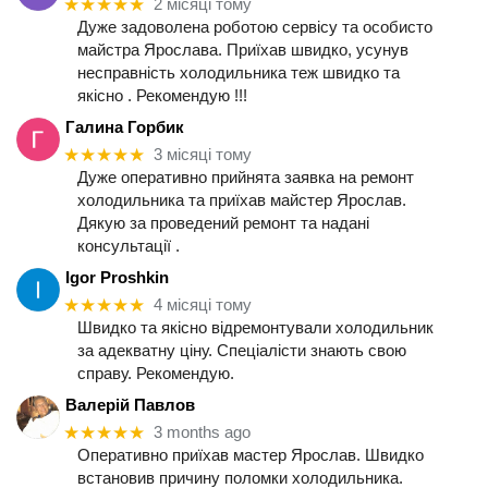
★★★★★
2 місяці тому
Дуже задоволена роботою сервісу та особисто
майстра Ярослава. Приїхав швидко, усунув
несправність холодильника теж швидко та
якісно . Рекомендую !!!
Галина Горбик
★★★★★
3 місяці тому
Дуже оперативно прийнята заявка на ремонт
холодильника та приїхав майстер Ярослав.
Дякую за проведений ремонт та надані
консультації .
Igor Proshkin
★★★★★
4 місяці тому
Швидко та якісно відремонтували холодильник
за адекватну ціну. Спеціалісти знають свою
справу. Рекомендую.
Валерій Павлов
★★★★★
3 months ago
Оперативно приїхав мастер Ярослав. Швидко
встановив причину поломки холодильника.