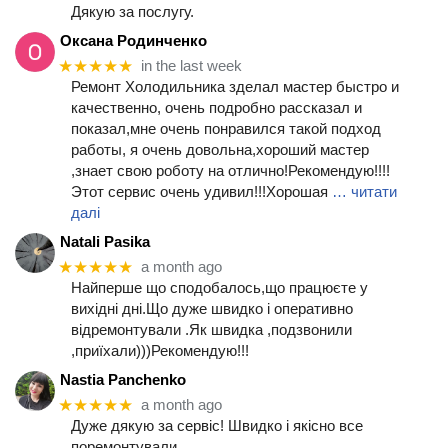
Дякую за послугу.
Оксана Родинченко
★★★★★
in the last week
Ремонт Холодильника зделал мастер быстро и
качественно, очень подробно рассказал и
показал,мне очень понравился такой подход
работы, я очень довольна,хороший мастер
,знает свою роботу на отлично!Рекомендую!!!!
Этот сервис очень удивил!!!Хорошая
… читати
далі
Natali Pasika
★★★★★
a month ago
Найперше що сподобалось,що працюєте у
вихідні дні.Що дуже швидко і оперативно
відремонтували .Як швидка ,подзвонили
,приїхали)))Рекомендую!!!
Nastia Panchenko
★★★★★
a month ago
Дуже дякую за сервіс! Швидко і якісно все
поремонтували.